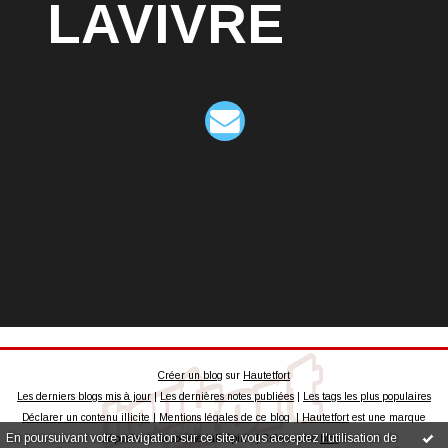
LAVIVRE
Créer un blog
sur
Hautetfort
Les derniers blogs mis à jour
|
Les dernières notes publiées
|
Les tags les plus populaires
Déclarer un contenu illicite
|
Mentions légales de ce blog
|
Hautetfort
est une marque
En poursuivant votre navigation sur ce site, vous acceptez l'utilisation de
déposée de la société talkSpirit | Créez votre
blog
!